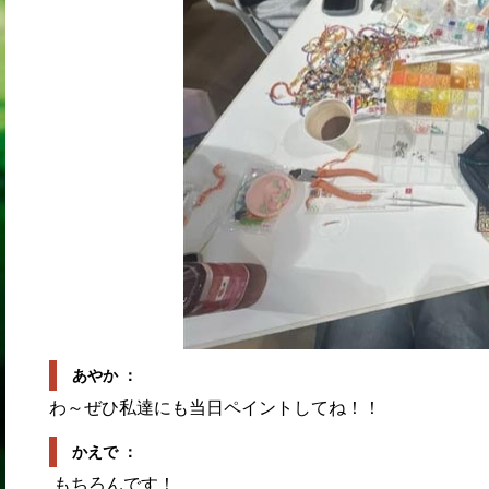
あやか ：
わ～ぜひ私達にも当日ペイントしてね！！
かえで ：
もちろんです！