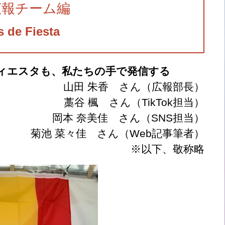
広報チーム編
s de Fiesta
ィエスタも、私たちの手で発信する
山田 朱香 さん（広報部長）
藁谷 楓 さん（TikTok担当）
岡本 奈美佳 さん（SNS担当）
菊池 菜々佳 さん（Web記事筆者）
※以下、敬称略