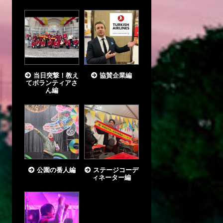
当日突撃！教え
協賛企業編
てボランティアさ
ん編
公園の番人編
ステージコーデ
ィネーター編